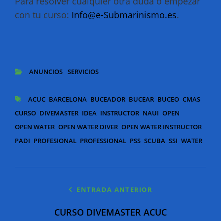
Para resolver cualquier otra duda o empezar
con tu curso:
Info@e-Submarinismo.es
.
ANUNCIOS
SERVICIOS
CATEGORÍAS
ACUC
BARCELONA
BUCEADOR
BUCEAR
BUCEO
CMAS
ETIQUETAS
CURSO
DIVEMASTER
IDEA
INSTRUCTOR
NAUI
OPEN
OPEN WATER
OPEN WATER DIVER
OPEN WATER INSTRUCTOR
PADI
PROFESIONAL
PROFESSIONAL
PSS
SCUBA
SSI
WATER
Navegación
ENTRADA ANTERIOR
de
CURSO DIVEMASTER ACUC
entradas