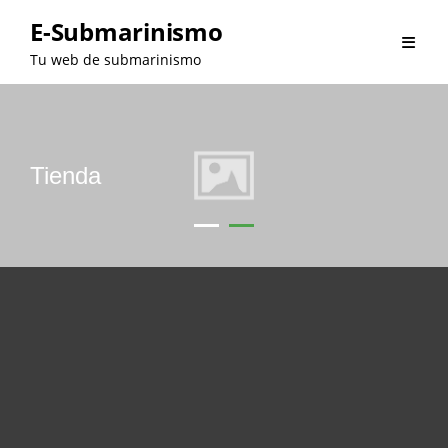
Saltar
E-Submarinismo
al
Tu web de submarinismo
contenido
Tienda
•
•