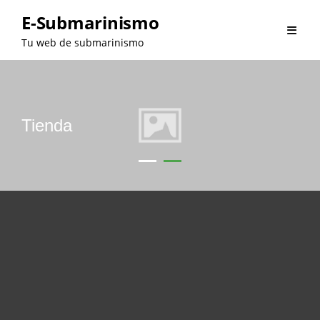
Saltar
E-Submarinismo
al
Tu web de submarinismo
contenido
Tienda
•
•